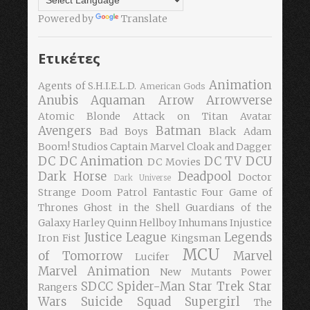
Powered by
Translate
Ετικέτες
Animation
Agents of S.H.I.E.L.D.
American Gods
Anubis
Aquaman
Arrow
Arrowverse
Atomic Blonde
Attack on Titan
Avatar
Avengers
Batman
Bad Boys
Black Adam
Boom! Studios
Captain Marvel
Cloak and Dagger
DC
DC Animation
DC TV
DCU
DC Movies
Dark Horse
Deadpool
Doctor
Dark Universe
Strange
Doom Patrol
Fantastic Four
Game of
Thrones
Ghost in the Shell
Guardians of the
Galaxy
Harley Quinn
Hellboy
Inhumans
Injustice
Justice League
Legends
Iron Fist
Kingsman
MCU
of Tomorrow
Marvel
Lucifer
Marvel Animation
New Mutants
Power
SDCC
Spider-Man
Star Trek
Star
Rangers
Wars
Suicide Squad
Supergirl
The