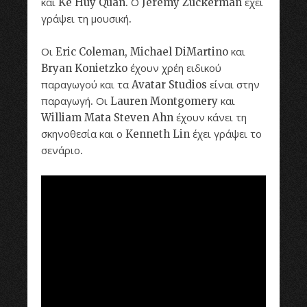
και Ke Huy Quan. Ο Jeremy Zuckerman έχει
γράψει τη μουσική.
Οι Eric Coleman, Michael DiMartino και
Bryan Konietzko έχουν χρέη ειδικού
παραγωγού και τα Avatar Studios είναι στην
παραγωγή. Οι Lauren Montgomery και
William Mata Steven Ahn έχουν κάνει τη
σκηνοθεσία και ο Kenneth Lin έχει γράψει το
σενάριο.