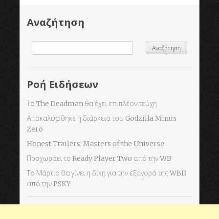
Αναζήτηση
Ροή Ειδήσεων
Το The Deadman θα έχει επιπλέον τεύχη
Αποκαλύφθηκε η διάρκεια του Godzilla Minus
Zero
Honest Trailers: Masters of the Universe
Προχωράει το Ready Player Two από την WB
Το Μάρτιο θα γίνει η δίκη για την εξαγορά της WBD
από την PSKY