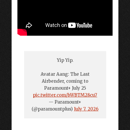
Yip Yip.
Avatar Aang: The Last
Airbender, coming to
Paramount+ July 25
pic.twitter.com/bWBTM28cu7
— Paramount+
(@paramountplus)
July 7, 2026