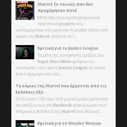
Marvel: Οι ταινίες που δεν
προχώρησαν ποτέ
Μετά από τα κινηματογραφικά και
τηλεοπτικά projects που
κυκλοφόρησαν στη μικρή και τη μεγάλη οθόνη από
κόμικς της Marvel, αλλά και το τ...
Κριτική για το Justice League
Τα μέλη της συντακτικής ομάδας του
Super Hero News γράφουν τις
εντυπώσεις τους για το Justice League, το οποίο
έκανε πρεμιέρα στις ελλ...
Τα κόμικς της Marvel που έρχονται από τις
Εκδόσεις Οξύ
Οι Εκδόσεις Οξύ πριν από μερικές μέρες μέσα από
την σελίδα τους στο Facebook ανακοίνωσαν τους
επόμενους 6 τίτλους της Marvel που θα κυκλ...
Κριτική για το Wonder Woman