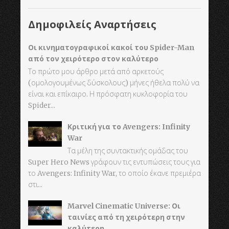
Δημοφιλείς Αναρτήσεις
Οι κινηματογραφικοί κακοί του Spider-Man
από τον χειρότερο στον καλύτερο
Το πρώτο μου άρθρο μετά από αρκετούς
(ομολογουμένως δύσκολους) μήνες ήθελα πολύ να
είναι και επίκαιρο. Η πρόσφατη κυκλοφορία του
Spider...
Κριτική για το Avengers: Infinity
War
Τα μέλη της συντακτικής ομάδας του
Super Hero News γράφουν τις εντυπώσεις τους για
το Avengers: Infinity War, το οποίο έκανε πρεμιέρα
στι...
Marvel Cinematic Universe: Οι
ταινίες από τη χειρότερη στην
καλύτερη