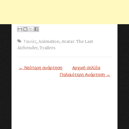
Ταινίες
,
Animation
,
Avatar: The Last
Airbender
,
Trailers
← Νεότερη ανάρτηση
Αρχική σελίδα
Παλαιότερη Ανάρτηση →