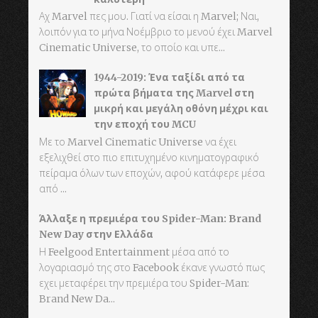
Αχ Marvel πες μου. Γιατί να είσαι η Marvel; Ναι,
λοιπόν για το μήνα Νοέμβριο το μενού έχει Marvel
Cinematic Universe, το οποίο και υπε...
1944-2019: Ένα ταξίδι από τα
πρώτα βήματα της Marvel στη
μικρή και μεγάλη οθόνη μέχρι και
την εποχή του MCU
Με το Marvel Cinematic Universe να έχει
εξελιχθεί στο πιο επιτυχημένο κινηματογραφικό
πείραμα όλων των εποχών, αφού κατάφερε μέσα
από ...
Άλλαξε η πρεμιέρα του Spider-Man: Brand
New Day στην Ελλάδα
Η Feelgood Entertainment μέσα από το
λογαριασμό της στο Facebook έκανε γνωστό πως
εχει μεταφέρει την πρεμιέρα του Spider-Man:
Brand New Da...