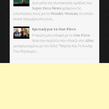
Δυο μέλη της συντακτικής ομάδας του
Super Hero News γράφουν τις
εντυπώσεις τους για το Wonder Woman, το οποίο
έκανε πρεμιέρα στις κινη...
Κριτική για το One Piece
Η πρώτη μου επαφή με το One Piece
ήταν την περίοδο που έπαιζε στο Alter
μεταγλωτισμένο με τον τίτλο "Ντρέηκ Και Το Κυνήγι
Του Θησαυρο...