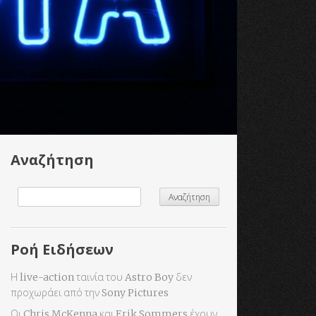
Αναζήτηση
Ροή Ειδήσεων
Η live-action ταινία του Astro Boy δεν
προχωράει από την Sony Pictures
Οι Chris McKenna και Erik Sommers έχουν