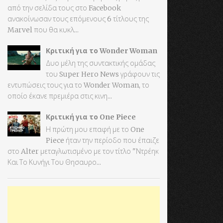
από την σελίδα τους στο Facebook
ανακοίνωσαν τους επόμενους 6 τίτλους της
Marvel που θα κυκλ...
Κριτική για το Wonder Woman
Δυο μέλη της συντακτικής ομάδας
του Super Hero News γράφουν τις
εντυπώσεις τους για το Wonder Woman, το
οποίο έκανε πρεμιέρα στις κινη...
Κριτική για το One Piece
Η πρώτη μου επαφή με το One
Piece ήταν την περίοδο που έπαιζε
στο Alter μεταγλωτισμένο με τον τίτλο "Ντρέηκ
Και Το Κυνήγι Του Θησαυρο...