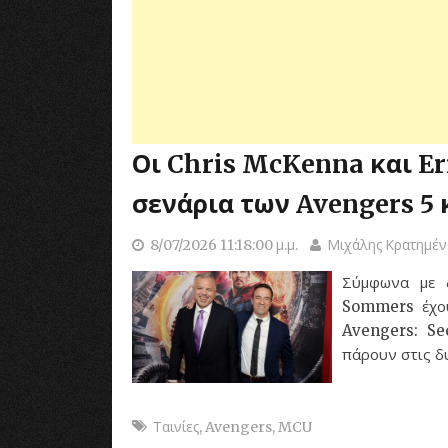
Οι Chris McKenna και E
σενάρια των Avengers 5 
8/07/2026 11:18:00 μ.μ.
Μιχάλης Κρατημέν
Σύμφωνα με 
Sommers έχου
Avengers: Se
πάρουν στις δυ
Ταινίες
,
Avengers
,
MCU