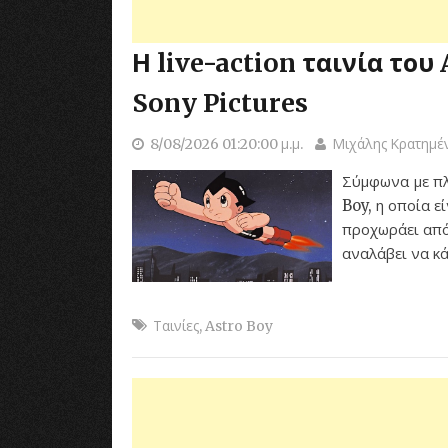
Η live-action ταινία το
Sony Pictures
8/08/2026 01:20:00 μ.μ.
Μιχάλης Κρατημέ
Σύμφωνα με πλ
Boy, η οποία 
προχωράει από
αναλάβει να κά
Ταινίες
,
Astro Boy