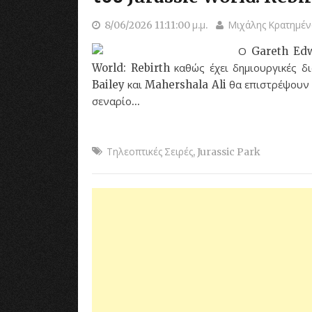
8/06/2026 11:11:00 μ.μ.
Μιχάλης Κρατημέν
Ο Gareth Edwa
World: Rebirth καθώς έχει δημιουργικές δ
Bailey και Mahershala Ali θα επιστρέψουν
σεναρίο...
Τηλεοπτικές Σειρές
,
Jurassic Park