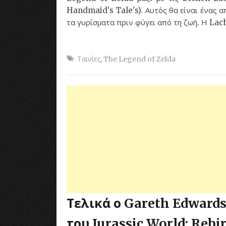
Handmaid's Tale's). Αυτός θα είναι ένας α
τα γυρίσματα πριν φύγει από τη ζωή. Η Lac
Ταινίες
,
The Legend of Zelda
Τελικά ο Gareth Edwards
του Jurassic World: Rebi