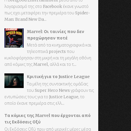
λογαριασμό της στο Facebook έκανε γνωστό
πως εχει μεταφέρει την πρεμιέρα του Spider-
Man: Brand New Da...
Marvel: Οι ταινίες που δεν
προχώρησαν ποτέ
Μετά από τα κινηματογραφικά και
τηλεοπτικά projects που
κυκλοφόρησαν στη μικρή και τη μεγάλη οθόνη
από κόμικς της Marvel, αλλά και το τ...
Κριτική για το Justice League
Τα μέλη της συντακτικής ομάδας
του Super Hero News γράφουν τις
εντυπώσεις τους για το Justice League, το
οποίο έκανε πρεμιέρα στις ελλ...
Τα κόμικς της Marvel που έρχονται από
τις Εκδόσεις Οξύ
Οι Εκδόσεις Οξύ πριν από μερικές μέρες μέσα