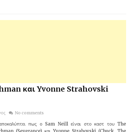
chman και Yvonne Strahovski
νος
No comments
ποκαλύπτει πως ο Sam Neill είναι στο καστ του The
chman (Severance) και Yvonne Strahovski (Chuck, The