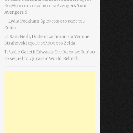
βοηθήσει στα σενάρια των Avengers 5 και
Avengers 6
Η Lydia Peckham βρίσκεται στο καστ του
Zelda
Οι Sam Neill, Dichen Lachman και Yvonne
Strahovski έχουν ρόλους στο Zelda
Τελικά ο Gareth Edwards δεν θα σκηνοθετήσει
το sequel του Jurassic World: Rebirth