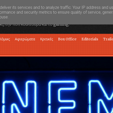
eliver its services and to analyze traffic. Your IP address and u
ormance and security metrics to ensure quality of service, gene
buse.
κς, την ποπ κουλτούρα και το gaming.
Κόμικς
Αφιερώματα
Κριτικές
Box Office
Editorials
Trail