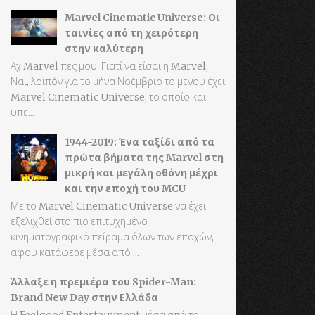
Marvel Cinematic Universe: Οι
ταινίες από τη χειρότερη
στην καλύτερη
Αχ Marvel πες μου. Γιατί να είσαι η Marvel;
Ναι, λοιπόν για το μήνα Νοέμβριο το μενού έχει
Marvel Cinematic Universe, το οποίο και
υπε...
1944-2019: Ένα ταξίδι από τα
πρώτα βήματα της Marvel στη
μικρή και μεγάλη οθόνη μέχρι
και την εποχή του MCU
Με το Marvel Cinematic Universe να έχει
εξελιχθεί στο πιο επιτυχημένο
κινηματογραφικό πείραμα όλων των εποχών,
αφού κατάφερε μέσα από ...
Άλλαξε η πρεμιέρα του Spider-Man:
Brand New Day στην Ελλάδα
Η Feelgood Entertainment μέσα από το