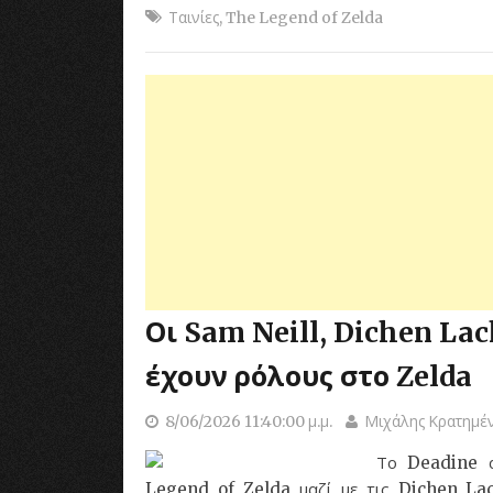
Ταινίες
,
The Legend of Zelda
Οι Sam Neill, Dichen La
έχουν ρόλους στο Zelda
8/06/2026 11:40:00 μ.μ.
Μιχάλης Κρατημέ
Το Deadine α
Legend of Zelda μαζί με τις Dichen La