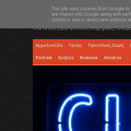
This site uses cookies from Google to d
Super Hero News
are shared with Google along with perf
statistics, and to detect and address a
Όλα τα νέα γύρω από τους υπερήρωες, τα κόμι
Skip to content
Αρχική σελίδα
Ταινίες
Τηλεοπτικές Σειρές
Podcast
Βραβεία
Business
About us