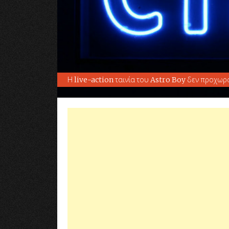
Η live-action ταινία του Astro Boy δεν προχωρ