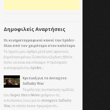
Δημοφιλείς Αναρτήσεις
Οι κινηματογραφικοί κακοί του Spider-
Man από τον χειρότερο στον καλύτερο
Το πρώτο μου άρθρο μετά από αρκετούς
(ομολογουμένως δύσκολους) μήνες ήθελα
πολύ να είναι και επίκαιρο. Η πρόσφατη
κυκλοφορία του Spider...
Κριτική για το Avengers:
Infinity War
Τα μέλη της συντακτικής ομάδας
του Super Hero News γράφουν τις
εντυπώσεις τους για το Avengers: Infinity
War, το οποίο έκανε πρεμιέρα στι...