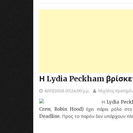
Η Lydia Peckham βρίσκετ
8/07/2026 07:24:00 μ.μ.
Μιχάλης Κρατημέ
Η Lydia Peck
Crew, Robin Hood) έχει πάρει ρόλο στ
Deadline. Προς το παρόν δεν υπάρχουν πλη