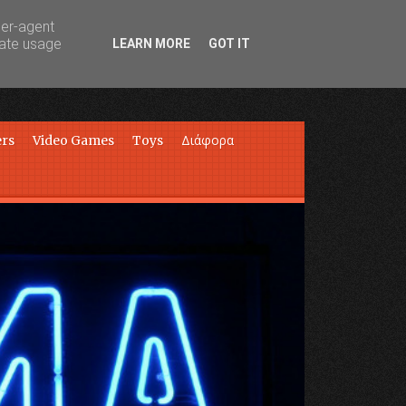
ser-agent
rate usage
LEARN MORE
GOT IT
ers
Video Games
Toys
Διάφορα