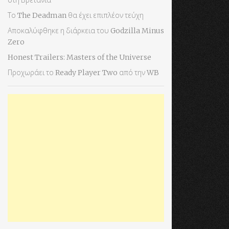
στη Βρετανία
Το The Deadman θα έχει επιπλέον τεύχη
Αποκαλύφθηκε η διάρκεια του Godzilla Minus
Zero
Honest Trailers: Masters of the Universe
Προχωράει το Ready Player Two από την WB