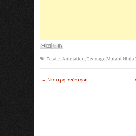
Ταινίες
,
Animation
,
Teenage Mutant Ninja 
← Νεότερη ανάρτηση