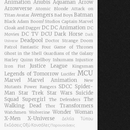
Animation
Anubis
Aquaman
Arrow
Arrowverse
Atomic Blonde
Attack on
Avengers
Batman
Titan
Avatar
Bad Boys
Black Adam
Boom! Studios
Captain Marvel
DC
DC Animation
Cloak and Dagger
DC
DC TV
DCU
Dark Horse
Movies
Dark
Deadpool
Doctor Strange
Doom
Universe
Patrol
Fantastic Four
Game of Thrones
Ghost in the Shell
Guardians of the Galaxy
Harley Quinn
Hellboy
Inhumans
Injustice
Justice League
Iron Fist
Kingsman
MCU
Legends of Tomorrow
Lucifer
Marvel
Marvel Animation
New
SDCC
Spider-
Mutants
Power Rangers
Man
Star Trek
Star Wars
Suicide
Squad
Supergirl
The
The Defenders
Walking Dead
Transformers
Thor
Wonder Woman
Watchmen
Wolverine
X-Men
X-Universe
Δελτία Τύπου
Εκδόσεις Οξύ
Κονσόλες
Παρουσιάσεις