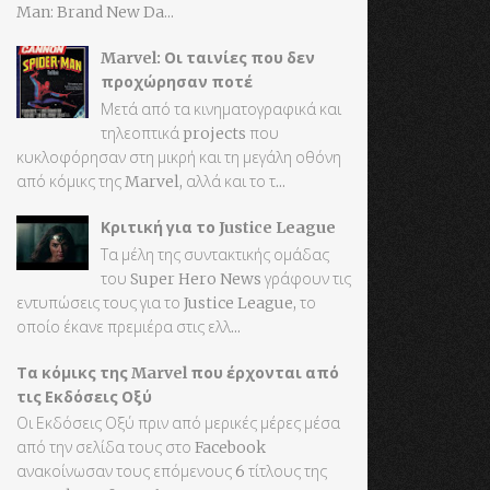
Man: Brand New Da...
Marvel: Οι ταινίες που δεν
προχώρησαν ποτέ
Μετά από τα κινηματογραφικά και
τηλεοπτικά projects που
κυκλοφόρησαν στη μικρή και τη μεγάλη οθόνη
από κόμικς της Marvel, αλλά και το τ...
Κριτική για το Justice League
Τα μέλη της συντακτικής ομάδας
του Super Hero News γράφουν τις
εντυπώσεις τους για το Justice League, το
οποίο έκανε πρεμιέρα στις ελλ...
Τα κόμικς της Marvel που έρχονται από
τις Εκδόσεις Οξύ
Οι Εκδόσεις Οξύ πριν από μερικές μέρες μέσα
από την σελίδα τους στο Facebook
ανακοίνωσαν τους επόμενους 6 τίτλους της