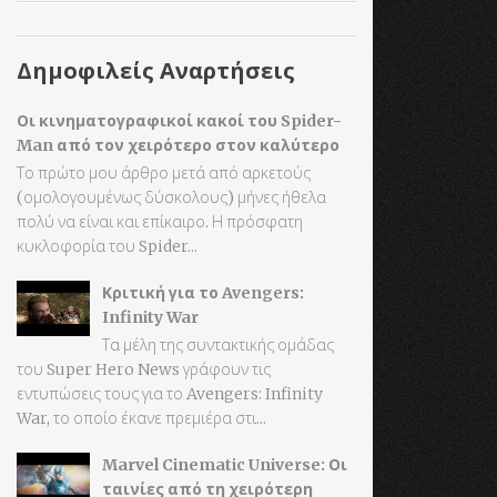
Δημοφιλείς Αναρτήσεις
Οι κινηματογραφικοί κακοί του Spider-
Man από τον χειρότερο στον καλύτερο
Το πρώτο μου άρθρο μετά από αρκετούς
(ομολογουμένως δύσκολους) μήνες ήθελα
πολύ να είναι και επίκαιρο. Η πρόσφατη
κυκλοφορία του Spider...
Κριτική για το Avengers:
Infinity War
Τα μέλη της συντακτικής ομάδας
του Super Hero News γράφουν τις
εντυπώσεις τους για το Avengers: Infinity
War, το οποίο έκανε πρεμιέρα στι...
Marvel Cinematic Universe: Οι
ταινίες από τη χειρότερη