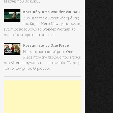
Marvel που θα κυκλ...
Κριτική για το Wonder Woman
Δυο μέλη της συντακτικής ομάδας
του Super Hero News γράφουν τις
εντυπώσεις τους για το Wonder Woman, το
οποίο έκανε πρεμιέρα στις κινη...
Κριτική για το One Piece
Η πρώτη μου επαφή με το One
Piece ήταν την περίοδο που έπαιζε
στο Alter μεταγλωτισμένο με τον τίτλο "Ντρέηκ
Και Το Κυνήγι Του Θησαυρο...