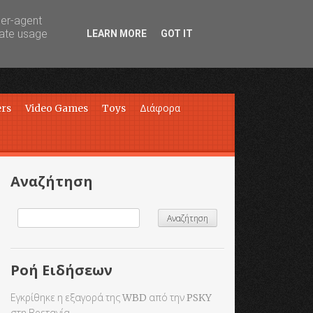
ser-agent
rate usage
LEARN MORE
GOT IT
ers
Video Games
Toys
Διάφορα
Αναζήτηση
Ροή Ειδήσεων
Εγκρίθηκε η εξαγορά της WBD από την PSKY