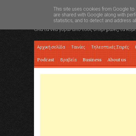
This site uses cookies from Google to d
Super Hero News
are shared with Google along with perf
statistics, and to detect and address a
Όλα τα νέα γύρω από τους υπερήρωες, τα κόμι
Skip to content
Αρχική σελίδα
Ταινίες
Τηλεοπτικές Σειρές
Podcast
Βραβεία
Business
About us