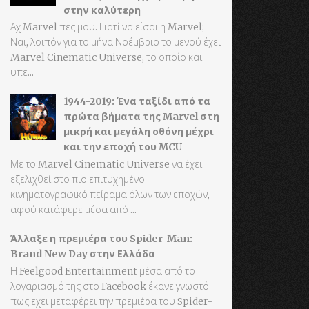
στην καλύτερη
Αχ Marvel πες μου. Γιατί να είσαι η Marvel;
Ναι, λοιπόν για το μήνα Νοέμβριο το μενού έχει
Marvel Cinematic Universe, το οποίο και
υπε...
1944-2019: Ένα ταξίδι από τα
πρώτα βήματα της Marvel στη
μικρή και μεγάλη οθόνη μέχρι
και την εποχή του MCU
Με το Marvel Cinematic Universe να έχει
εξελιχθεί στο πιο επιτυχημένο
κινηματογραφικό πείραμα όλων των εποχών,
αφού κατάφερε μέσα από ...
Άλλαξε η πρεμιέρα του Spider-Man:
Brand New Day στην Ελλάδα
Η Feelgood Entertainment μέσα από το
λογαριασμό της στο Facebook έκανε γνωστό
πως εχει μεταφέρει την πρεμιέρα του Spider-