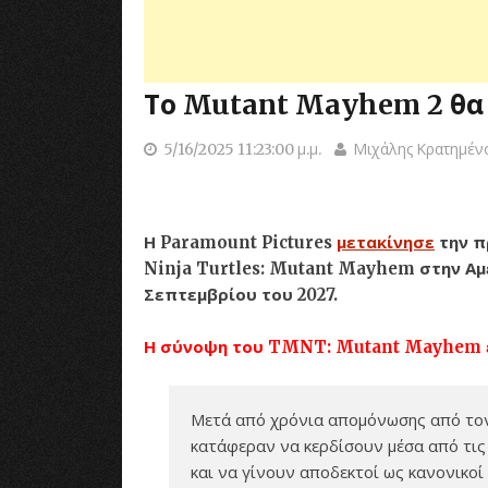
Το Mutant Mayhem 2 θα 
5/16/2025 11:23:00 μ.μ.
Μιχάλης Κρατημέν
Η Paramount Pictures
μετακίνησε
την π
Ninja Turtles: Mutant Mayhem στην Αμε
Σεπτεμβρίου του 2027.
Η σύνοψη του TMNT: Mutant Mayhem εί
Μετά από χρόνια απομόνωσης από το
κατάφεραν να κερδίσουν μέσα από τις
και να γίνουν αποδεκτοί ως κανονικοί 