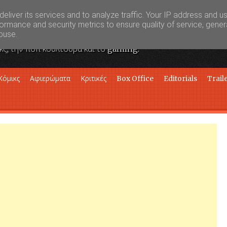
eliver its services and to analyze traffic. Your IP address and u
ormance and security metrics to ensure quality of service, gene
buse.
κς, την ποπ κουλτούρα και το gaming.
Κόμικς
Αφιερώματα
Κριτικές
Box Office
Editorials
Trail