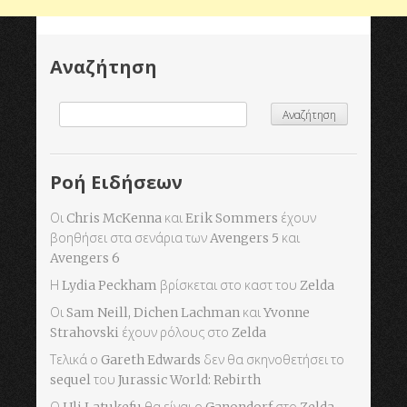
Αναζήτηση
Ροή Ειδήσεων
Οι Chris McKenna και Erik Sommers έχουν
βοηθήσει στα σενάρια των Avengers 5 και
Avengers 6
Η Lydia Peckham βρίσκεται στο καστ του Zelda
Οι Sam Neill, Dichen Lachman και Yvonne
Strahovski έχουν ρόλους στο Zelda
Τελικά ο Gareth Edwards δεν θα σκηνοθετήσει το
sequel του Jurassic World: Rebirth
Ο Uli Latukefu θα είναι ο Ganondorf στο Zelda