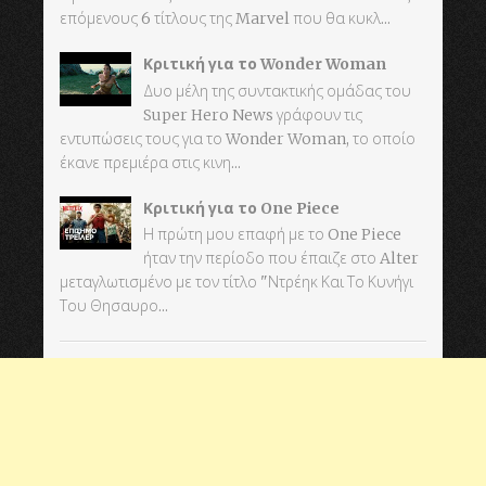
επόμενους 6 τίτλους της Marvel που θα κυκλ...
Κριτική για το Wonder Woman
Δυο μέλη της συντακτικής ομάδας του
Super Hero News γράφουν τις
εντυπώσεις τους για το Wonder Woman, το οποίο
έκανε πρεμιέρα στις κινη...
Κριτική για το One Piece
Η πρώτη μου επαφή με το One Piece
ήταν την περίοδο που έπαιζε στο Alter
μεταγλωτισμένο με τον τίτλο "Ντρέηκ Και Το Κυνήγι
Του Θησαυρο...