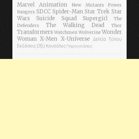
Marvel Animation
New Mutants
Power
SDCC
Spider-Man
Star Trek
Star
Rangers
Wars
Suicide Squad
Supergirl
The
The Walking Dead
Defenders
Thor
Transformers
Wonder
Watchmen
Wolverine
Woman
X-Men
X-Universe
Δελτία Τύπου
Εκδόσεις Οξύ
Κονσόλες
Παρουσιάσεις