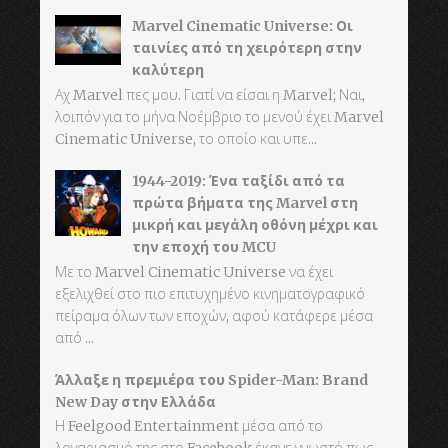
Marvel Cinematic Universe: Οι
ταινίες από τη χειρότερη στην
καλύτερη
Αχ Marvel πες μου. Γιατί να είσαι η Marvel; Ναι,
λοιπόν για το μήνα Νοέμβριο το μενού έχει Marvel
Cinematic Universe, το οποίο και υπε...
1944-2019: Ένα ταξίδι από τα
πρώτα βήματα της Marvel στη
μικρή και μεγάλη οθόνη μέχρι και
την εποχή του MCU
Με το Marvel Cinematic Universe να έχει
εξελιχθεί στο πιο επιτυχημένο κινηματογραφικό
πείραμα όλων των εποχών, αφού κατάφερε μέσα
από ...
Άλλαξε η πρεμιέρα του Spider-Man: Brand
New Day στην Ελλάδα
Η Feelgood Entertainment μέσα από το