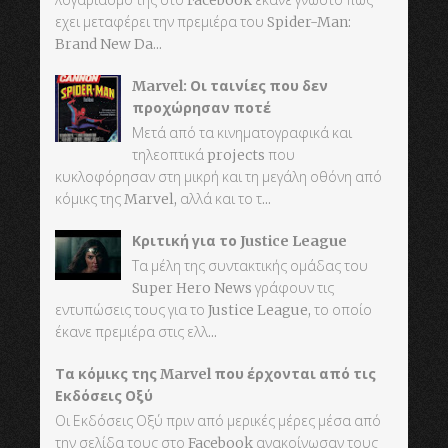
λογαριασμό της στο Facebook έκανε γνωστό πως
εχει μεταφέρει την πρεμιέρα του Spider-Man:
Brand New Da...
Marvel: Οι ταινίες που δεν
προχώρησαν ποτέ
Μετά από τα κινηματογραφικά και
τηλεοπτικά projects που
κυκλοφόρησαν στη μικρή και τη μεγάλη οθόνη από
κόμικς της Marvel, αλλά και το τ...
Κριτική για το Justice League
Τα μέλη της συντακτικής ομάδας του
Super Hero News γράφουν τις
εντυπώσεις τους για το Justice League, το οποίο
έκανε πρεμιέρα στις ελλ...
Τα κόμικς της Marvel που έρχονται από τις
Εκδόσεις Οξύ
Οι Εκδόσεις Οξύ πριν από μερικές μέρες μέσα από
την σελίδα τους στο Facebook ανακοίνωσαν τους