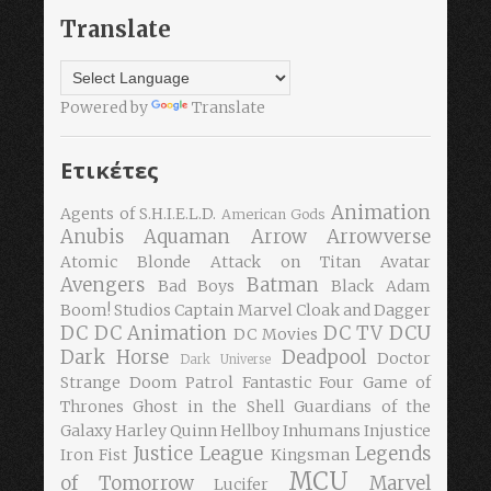
Translate
Powered by
Translate
Ετικέτες
Animation
Agents of S.H.I.E.L.D.
American Gods
Anubis
Aquaman
Arrow
Arrowverse
Atomic Blonde
Attack on Titan
Avatar
Avengers
Batman
Bad Boys
Black Adam
Boom! Studios
Captain Marvel
Cloak and Dagger
DC
DC Animation
DC TV
DCU
DC Movies
Dark Horse
Deadpool
Doctor
Dark Universe
Strange
Doom Patrol
Fantastic Four
Game of
Thrones
Ghost in the Shell
Guardians of the
Galaxy
Harley Quinn
Hellboy
Inhumans
Injustice
Justice League
Legends
Iron Fist
Kingsman
MCU
of Tomorrow
Marvel
Lucifer