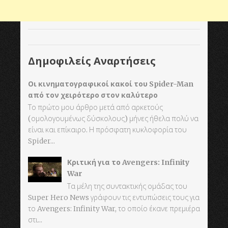
Δημοφιλείς Αναρτήσεις
Οι κινηματογραφικοί κακοί του Spider-Man
από τον χειρότερο στον καλύτερο
Το πρώτο μου άρθρο μετά από αρκετούς
(ομολογουμένως δύσκολους) μήνες ήθελα πολύ να
είναι και επίκαιρο. Η πρόσφατη κυκλοφορία του
Spider...
Κριτική για το Avengers: Infinity
War
Τα μέλη της συντακτικής ομάδας του
Super Hero News γράφουν τις εντυπώσεις τους για
το Avengers: Infinity War, το οποίο έκανε πρεμιέρα
στι...