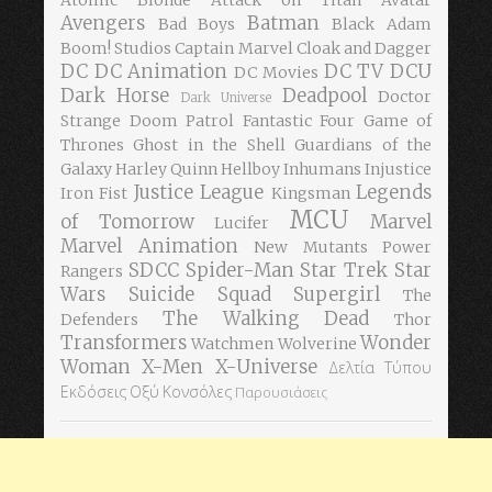
Avengers
Batman
Bad Boys
Black Adam
Boom! Studios
Captain Marvel
Cloak and Dagger
DC
DC Animation
DC TV
DCU
DC Movies
Dark Horse
Deadpool
Doctor
Dark Universe
Strange
Doom Patrol
Fantastic Four
Game of
Thrones
Ghost in the Shell
Guardians of the
Galaxy
Harley Quinn
Hellboy
Inhumans
Injustice
Justice League
Legends
Iron Fist
Kingsman
MCU
of Tomorrow
Marvel
Lucifer
Marvel Animation
New Mutants
Power
SDCC
Spider-Man
Star Trek
Star
Rangers
Wars
Suicide Squad
Supergirl
The
The Walking Dead
Defenders
Thor
Transformers
Wonder
Watchmen
Wolverine
Woman
X-Men
X-Universe
Δελτία Τύπου
Εκδόσεις Οξύ
Κονσόλες
Παρουσιάσεις