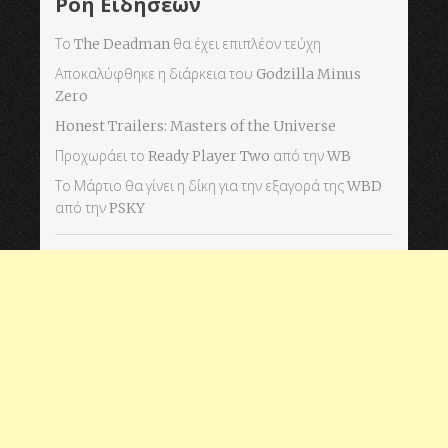
Ροή Ειδήσεων
Το The Deadman θα έχει επιπλέον τεύχη
Αποκαλύφθηκε η διάρκεια του Godzilla Minus
Zero
Honest Trailers: Masters of the Universe
Προχωράει το Ready Player Two από την WB
Το Μάρτιο θα γίνει η δίκη για την εξαγορά της WBD
από την PSKY