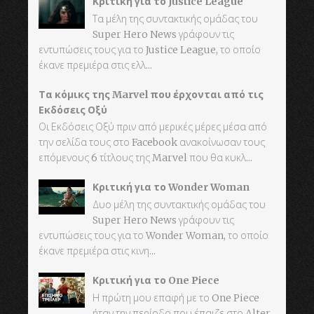
Κριτική για το Justice League
Τα μέλη της συντακτικής ομάδας του
Super Hero News γράφουν τις
εντυπώσεις τους για το Justice League, το οποίο
έκανε πρεμιέρα στις ελλ...
Τα κόμικς της Marvel που έρχονται από τις
Εκδόσεις Οξύ
Οι Εκδόσεις Οξύ πριν από μερικές μέρες μέσα από
την σελίδα τους στο Facebook ανακοίνωσαν τους
επόμενους 6 τίτλους της Marvel που θα κυκλ...
Κριτική για το Wonder Woman
Δυο μέλη της συντακτικής ομάδας του
Super Hero News γράφουν τις
εντυπώσεις τους για το Wonder Woman, το οποίο
έκανε πρεμιέρα στις κινη...
Κριτική για το One Piece
Η πρώτη μου επαφή με το One Piece
ήταν την περίοδο που έπαιζε στο Alter