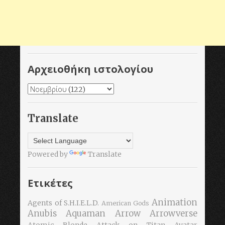
Αρχειοθήκη ιστολογίου
Translate
Powered by
Translate
Ετικέτες
Animation
Agents of S.H.I.E.L.D.
American Gods
Anubis
Aquaman
Arrow
Arrowverse
Atomic Blonde
Attack on Titan
Avatar