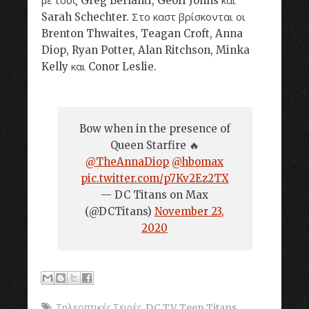
με τους Greg Berlanti, Geoff Johns και
Sarah Schechter. Στο καστ βρίσκονται οι
Brenton Thwaites, Teagan Croft, Anna
Diop, Ryan Potter, Alan Ritchson, Minka
Kelly και Conor Leslie.
Bow when in the presence of
Queen Starfire 🔥
@TheAnnaDiop
@hbomax
pic.twitter.com/p7Kv2Ez2TX
— DC Titans on Max
(@DCTitans)
November 23,
2020
Τηλεοπτικές Σειρές
,
DC TV
,
Teen Titans