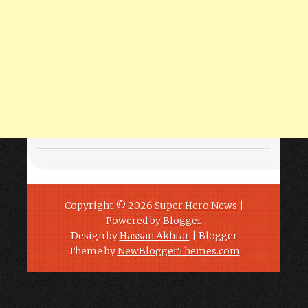
Copyright ©
2026
Super Hero News
|
Powered by
Blogger
Design by
Hassan Akhtar
| Blogger
Theme by
NewBloggerThemes.com