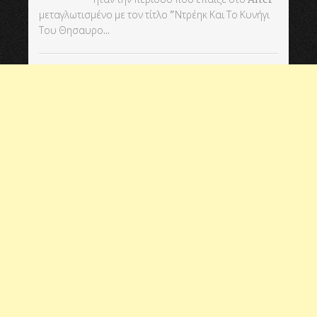
μεταγλωτισμένο με τον τίτλο "Ντρέηκ Και Το Κυνήγι
Του Θησαυρο...