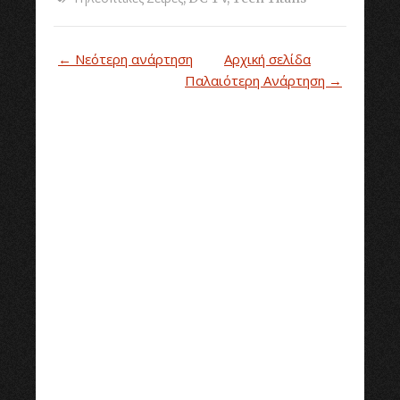
← Νεότερη ανάρτηση
Αρχική σελίδα
Παλαιότερη Ανάρτηση →