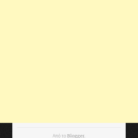
Από το
Blogger
.