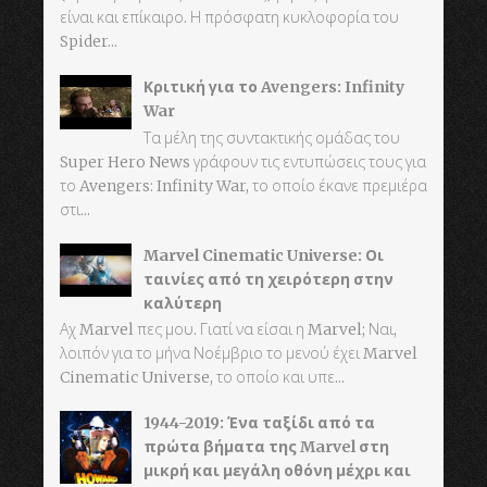
είναι και επίκαιρο. Η πρόσφατη κυκλοφορία του
Spider...
Κριτική για το Avengers: Infinity
War
Τα μέλη της συντακτικής ομάδας του
Super Hero News γράφουν τις εντυπώσεις τους για
το Avengers: Infinity War, το οποίο έκανε πρεμιέρα
στι...
Marvel Cinematic Universe: Οι
ταινίες από τη χειρότερη στην
καλύτερη
Αχ Marvel πες μου. Γιατί να είσαι η Marvel; Ναι,
λοιπόν για το μήνα Νοέμβριο το μενού έχει Marvel
Cinematic Universe, το οποίο και υπε...
1944-2019: Ένα ταξίδι από τα
πρώτα βήματα της Marvel στη
μικρή και μεγάλη οθόνη μέχρι και