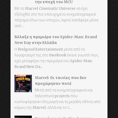
την εποχή του MCU
Με το Marvel Cinematic Universe να έχει
εξελιχθεί στο πιο επιτυχημένο κινηματογραφικό
πείραμα όλων των εποχών, αφού κατάφερε μέσα
από ...
Άλλαξε η πρεμιέρα του Spider-Man: Brand
New Day στην Ελλάδα
Η Feelgood Entertainment μέσα από το
λογαριασμό της στο Facebook έκανε γνωστό πως
εχει μεταφέρει την πρεμιέρα του Spider-Man:
Brand New Da...
Marvel: Οι ταινίες που δεν
προχώρησαν ποτέ
Μετά από τα κινηματογραφικά και
τηλεοπτικά projects που
κυκλοφόρησαν στη μικρή και τη μεγάλη οθόνη από
κόμικς της Marvel, αλλά και το τ...